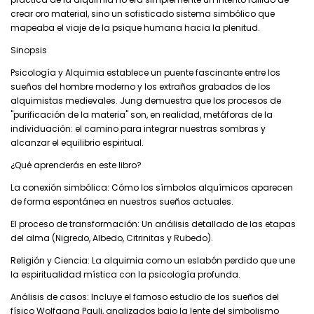
crear oro material, sino un sofisticado sistema simbólico que
mapeaba el viaje de la psique humana hacia la plenitud.
Sinopsis
Psicología y Alquimia establece un puente fascinante entre los
sueños del hombre moderno y los extraños grabados de los
alquimistas medievales. Jung demuestra que los procesos de
"purificación de la materia" son, en realidad, metáforas de la
individuación: el camino para integrar nuestras sombras y
alcanzar el equilibrio espiritual.
¿Qué aprenderás en este libro?
La conexión simbólica: Cómo los símbolos alquímicos aparecen
de forma espontánea en nuestros sueños actuales.
El proceso de transformación: Un análisis detallado de las etapas
del alma (Nigredo, Albedo, Citrinitas y Rubedo).
Religión y Ciencia: La alquimia como un eslabón perdido que une
la espiritualidad mística con la psicología profunda.
Análisis de casos: Incluye el famoso estudio de los sueños del
físico Wolfgang Pauli, analizados bajo la lente del simbolismo