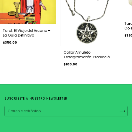
Taro
Cole
Tarot: El Viaje del Arcano –
Meta
La Guía Definitiva
$36
$350.00
Collar Amuleto
Tetragramatón: Protección
y Poder Ancestral
$100.00
SUSCRÍBETE A NUESTRO NEWSLETTER