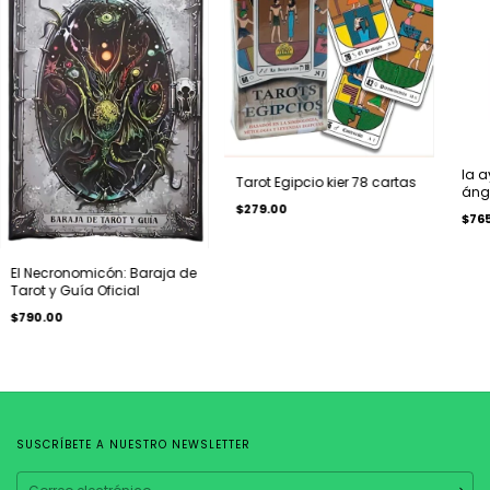
la a
Tarot Egipcio kier 78 cartas
ánge
$279.00
esp
$76
El Necronomicón: Baraja de
Tarot y Guía Oficial
$790.00
SUSCRÍBETE A NUESTRO NEWSLETTER